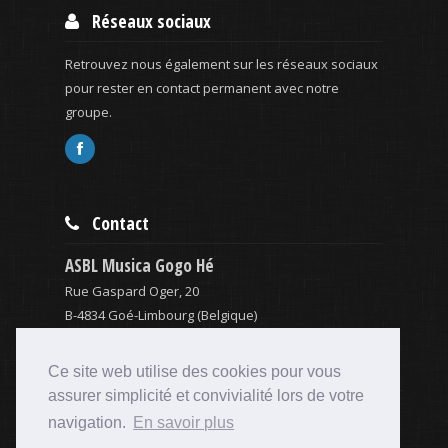
Réseaux sociaux
Retrouvez nous également sur les réseaux sociaux
pour rester en contact permanent avec notre
groupe.
Contact
ASBL Musica Gogo Hé
Rue Gaspard Oger, 20
B-4834 Goé-Limbourg (Belgique)
musica@bandas.be
0032 (0) 0473 34 32 33
Ce site web utilise des cookies pour vous
assurer simplicité et convivialité lors de votre
navigation.
En savoir plus
© Copyright ASBL Musica Gogo Hé - Toute