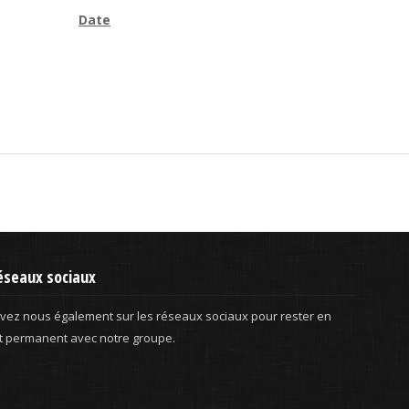
Date
eaux sociaux
vez nous également sur les réseaux sociaux pour rester en
t permanent avec notre groupe.