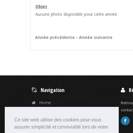
Objet
Aucune photo disponible pour cette année.
Année précédente
-
Année suivante
Navigation
Rés
Home
Retrou
contac
Galeries
Ce site web utilise des cookies pour vous
Calendrier
assurer simplicité et convivialité lors de votre